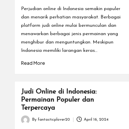
by
Perjudian online di Indonesia semakin populer
dan menarik perhatian masyarakat. Berbagai
platform judi online mulai bermunculan dan
menawarkan berbagai jenis permainan yang
menghibur dan menguntungkan. Meskipun
Indonesia memiliki larangan keras…
Read More
Judi Online di Indonesia:
Permainan Populer dan
Terpercaya
By
fantasticplover20
April 16, 2024
Posted