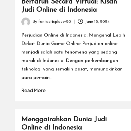
Bertaruh Secara Virtual: Kisah
Judi Online di Indonesia
By
fantasticplover20
June 15, 2024
Posted
by
Perjudian Online di Indonesia: Mengenal Lebih
Dekat Dunia Game Online Perjudian online
menjadi salah satu fenomena yang sedang
marak di Indonesia. Dengan perkembangan
teknologi yang semakin pesat, memungkinkan
para pemain…
Read More
Menggairahkan Dunia Judi
Online di Indonesia