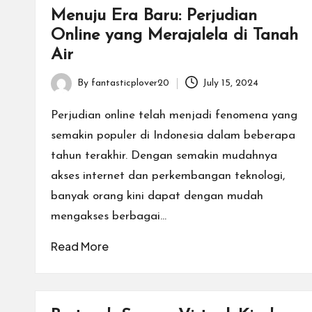
a
Menuju Era Baru: Perjudian
n
Online yang Merajalela di Tanah
Air
a.
By
fantasticplover20
July 15, 2024
c
Posted
by
Perjudian online telah menjadi fenomena yang
o
semakin populer di Indonesia dalam beberapa
m
tahun terakhir. Dengan semakin mudahnya
akses internet dan perkembangan teknologi,
banyak orang kini dapat dengan mudah
mengakses berbagai…
Read More