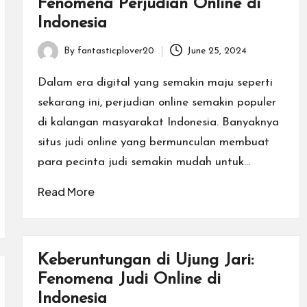
Fenomena Perjudian Online di
Indonesia
By
fantasticplover20
June 25, 2024
Posted
by
Dalam era digital yang semakin maju seperti
sekarang ini, perjudian online semakin populer
di kalangan masyarakat Indonesia. Banyaknya
situs judi online yang bermunculan membuat
para pecinta judi semakin mudah untuk…
Read More
Keberuntungan di Ujung Jari:
Fenomena Judi Online di
Indonesia