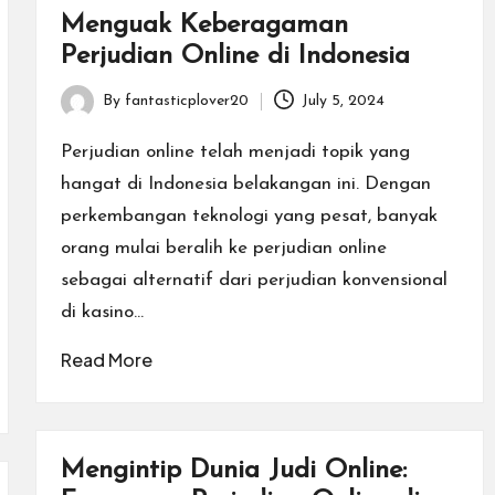
Menguak Keberagaman
Perjudian Online di Indonesia
By
fantasticplover20
July 5, 2024
Posted
by
Perjudian online telah menjadi topik yang
hangat di Indonesia belakangan ini. Dengan
perkembangan teknologi yang pesat, banyak
orang mulai beralih ke perjudian online
sebagai alternatif dari perjudian konvensional
di kasino…
Read More
Mengintip Dunia Judi Online: